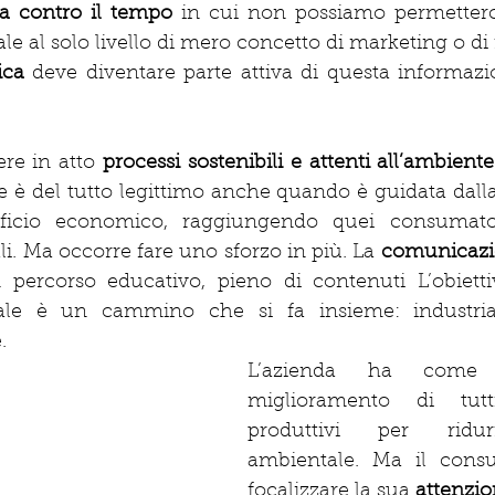
a contro il tempo
 in cui non possiamo permetterci
e al solo livello di mero concetto di marketing o di r
ica
 deve diventare parte attiva di questa informazi
re in atto 
processi sostenibili e attenti all’ambiente
è del tutto legittimo anche quando è guidata dalla 
icio economico, raggiungendo quei consumatori 
i. Ma occorre fare uno sforzo in più. La 
comunicazi
percorso educativo, pieno di contenuti L’obiettiv
tale è un cammino che si fa insieme: industria
. 
L’azienda ha come o
miglioramento di tutt
produttivi per ridurr
ambientale. Ma il consu
focalizzare la sua 
attenzio