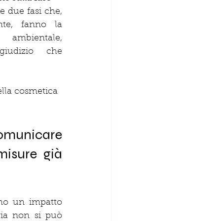
e due fasi che, 
te, fanno la 
 ambientale, 
iudizio che 
ella cosmetica 
omunicare 
misure già 
no un impatto 
ria non si può 