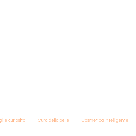
li e curiosità
Cura della pelle
Cosmetica intelligente