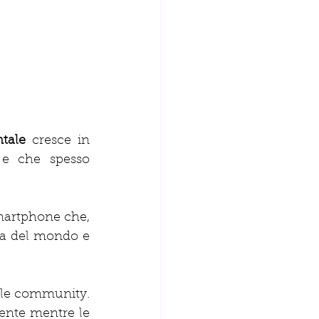
ntale
 cresce in 
e che spesso 
martphone che, 
za del mondo e 
 le community. 
nte mentre le 