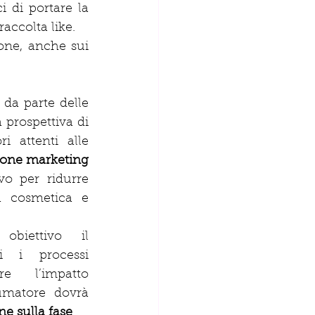
 di portare la 
accolta like.
one, anche sui 
 da parte delle 
prospettiva di 
attenti alle 
one marketing
o per ridurre 
 cosmetica e 
biettivo il 
i i processi 
e l’impatto 
matore dovrà 
ne sulla fase