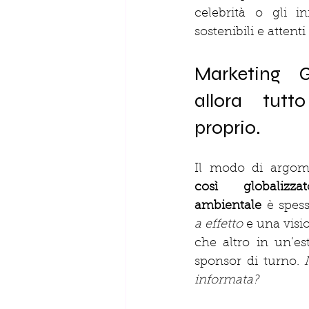
celebrità o gli in
sostenibili e attenti
Marketing G
allora tut
proprio.
Il modo di argom
così globalizz
ambientale
 è spes
a effetto
 e una visi
che altro in un’es
sponsor di turno. 
informata?