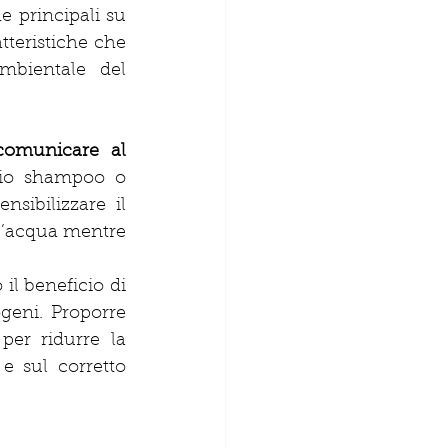
e principali su 
teristiche che 
bientale del 
comunicare al 
io shampoo o 
ibilizzare il 
l’acqua mentre 
l beneficio di 
eni. Proporre 
er ridurre la 
e sul corretto 