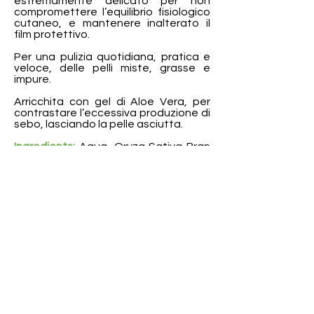
estremamente delicato per non
compromettere l’equilibrio fisiologico
cutaneo, e mantenere inalterato il
film protettivo.
Per una pulizia quotidiana, pratica e
veloce, delle pelli miste, grasse e
impure.
Arricchita con gel di Aloe Vera, per
contrastare l’eccessiva produzione di
sebo, lasciando la pelle asciutta.
Ingredients:
Aqua, Oryza Sativa Bran
Oil, Corylus Avellana nut oil*, Glycerin*,
Hydrogenated Ethylhexyl Olivate,
Aloe Barbadensis leaf juice *,
Hydrogenated Olive Oil
Unsaponifiable, Sodium
Cocoamphoacetate, Sodium
Levulinate, Polyglyceryl-10 Laurate,
Potassium Sorbate Sodium chloride,
Tetrasodium glutamate diacetate,
Lactic Acid (*da agricoltura biologica)
La lista di ingredienti può subire dei
cambiamenti, occorre far riferimento all'inci
indicato nella scheda
presentazione campione