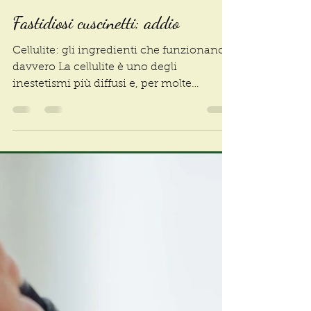
Paola, La Casuarina
2 lug
Fastidiosi cuscinetti: addio
Cellulite: gli ingredienti che funzionano
davvero La cellulite è uno degli
inestetismi più diffusi e, per molte
persone, rappresenta il principale nemico
di gambe e glutei. Per contrastarla
esistono tantissimi prodotti: creme, gel,
sieri, fanghi, impacchi e cerotti. Ma come
capire quali sono davvero efficaci? Il
segreto è leggere con attenzione gli
ingredienti e conoscere le proprietà delle
sostanze contenute nelle formulazioni.