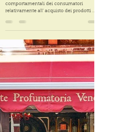
Paola, La Casuarina
1 nov 2025
Skinification: quando lo skincare
conquista l'haircare
Da qualche anno si assiste a cambiamenti
comportamentali dei consumatori
relativamente all’ acquisto dei prodotti .
La cura del proprio aspetto passa infatti
da una mera concezione estetica a una
più completa attenzione alla salute della
persona . Riflettere su cosa conta
davvero: la salute, il benessere e la
consapevolezza di ciò che mettiamo sulla
nostra pelle è una tra le tendenze più
interessanti nel mondo beauty degli
ultimi anni: Il termine viene dall’unione
di “