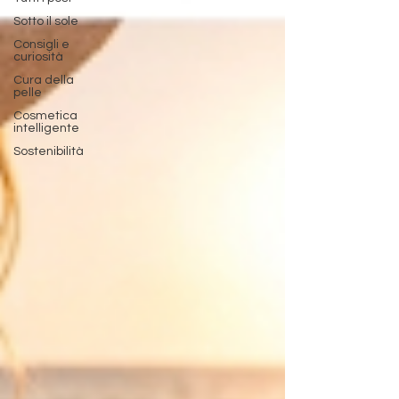
Sotto il sole
Consigli e
curiosità
Cura della
pelle
Cosmetica
intelligente
Sostenibilità