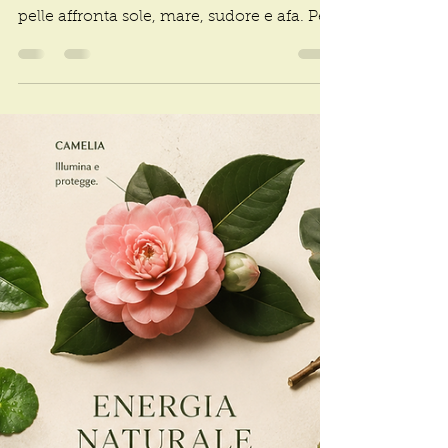
Make up che resiste al sole
I segreti dei cosmetici waterproof per
un'estate senza rinunce In estate la nostra
pelle affronta sole, mare, sudore e afa. Per
questo scegliere i prodotti giusti fa
davvero la differenza. Ecco tutto quello
che c'e da sapere sui cosmetici
waterproof e come usarli al meglio I
cosmetici waterproof sono formulati con
ingredienti che aderiscono meglio alla
pelle e resistono all'acqua, al sudore e
all'umidita. Restano perfetti anche
durante le giornate piu torridi o mentre si
fa s