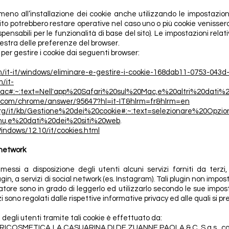
eno all’installazione dei cookie anche utilizzando le impostazion
ito potrebbero restare operative nel caso uno o più cookie venissero d
pensabili per le funzionalità di base del sito). Le impostazioni rela
nestra delle preferenze del browser.
 per gestire i cookie dai seguenti browser:
om/it-it/windows/eliminare-e-gestire-i-cookie-168dab11-0753-04
m/it-
/mac#:~:text=Nell'app%20Safari%20sul%20Mac,e%20altri%20dati
le.com/chrome/answer/95647?hl=it-IT&hlrm=fr&hlrm=en
a.org/it/kb/Gestione%20dei%20cookie#:~:text=selezionare%20Opzi
u,e%20dati%20dei%20siti%20web
.
indows/12.10/it/cookies.html
 network
messi a disposizione degli utenti alcuni servizi forniti da terzi,
gin, a servizi di social network (es. Instagram). Tali plugin non impo
tore sono in grado di leggerlo ed utilizzarlo secondo le sue imposta
i sono regolati dalle rispettive informative privacy ed alle quali si pr
 degli utenti tramite tali cookie è effettuato da:
 AGRICOSMETICA LA CASUARINA DI DE ZUANNE PAOLA & C. S.a.s., con