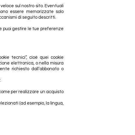
veloce sul nostro sito. Eventuali
ossono essere memorizzate solo
anismi di seguito descritti.
e puoi gestire le tue preferenze
kie tecnici”, cioè quei cookie
ione elettronica, o nella misura
mente richiesto dall’abbonato o
:
(come per realizzare un acquisto
lezionati (ad esempio, la lingua,