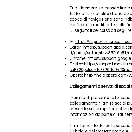
Puoi decidere se consentire o m
tutte le funzionalità di questo s
cookie di navigazione sono indis
verificate e modificate nella fi
Di seguito il percorso da seguire
IE:
https://support.microsoft.c
Safari:
https://support.apple.co
it/guide/safari/ibrw850f6c51
Chrome:
https://support.goog
Firefox:
https://support.mozill
sul%20pulsante%20dei%20men
Opera:
http://help.opera.com/W
Collegamenti a servizi di social
Tramite il presente sito sono 
collegamento, tramite social plu
presente sul computer del visita
informazioni da parte di tali terz
Il trattamento dei dati personali
Il Titolare del trattamento è