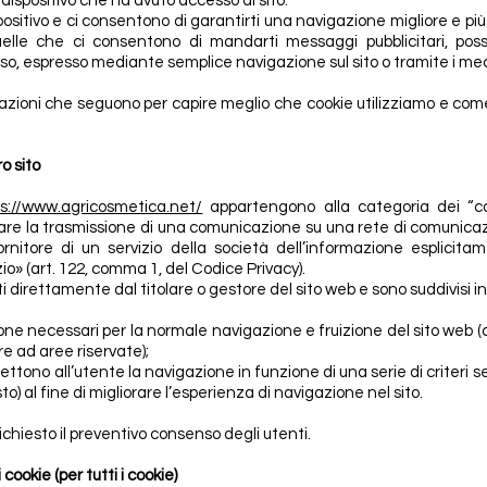
dispositivo che ha avuto accesso al sito.
ositivo e ci consentono di garantirti una navigazione migliore e più 
quelle che ci consentono di mandarti messaggi pubblicitari, p
, espresso mediante semplice navigazione sul sito o tramite i mecc
mazioni che seguono per capire meglio che cookie utilizziamo e com
ro sito
ps://www.agricosmetica.net/
appartengono alla categoria dei “coo
ttuare la trasmissione di una comunicazione su una rete di comunicaz
nitore di un servizio della società dell’informazione esplicita
io» (art. 122, comma 1, del Codice Privacy).
 direttamente dal titolare o gestore del sito web e sono suddivisi in
ione necessari per la normale navigazione e fruizione del sito web 
e ad aree riservate);
ttono all’utente la navigazione in funzione di una serie di criteri se
sto) al fine di migliorare l’esperienza di navigazione nel sito.
ichiesto il preventivo consenso degli utenti.
cookie (per tutti i cookie)