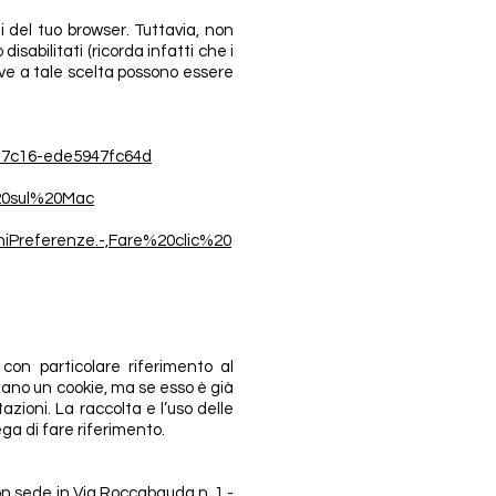
i del tuo browser. Tuttavia, non
isabilitati (ricorda infatti che i
tive a tale scelta possono essere
3d-7c16-ede5947fc64d
%20sul%20Mac
oniPreferenze.-,Fare%20clic%20
 con particolare riferimento al
stano un cookie, ma se esso è già
zioni. La raccolta e l’uso delle
ega di fare riferimento.
 sede in Via Roccabauda n. 1 -