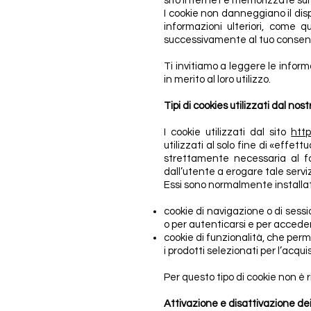
sito internet e memorizzate sul 
I cookie non danneggiano il disp
informazioni ulteriori, come 
successivamente al tuo consenso
Ti invitiamo a leggere le infor
in merito al loro utilizzo.
Tipi di cookies utilizzati dal nost
I cookie utilizzati dal sito
htt
utilizzati al solo fine di «effe
strettamente necessaria al for
dall’utente a erogare tale serviz
Essi sono normalmente installati
cookie di navigazione o di sess
o per autenticarsi e per acceder
cookie di funzionalità, che perme
i prodotti selezionati per l’acqui
Per questo tipo di cookie non è r
Attivazione e disattivazione dei 