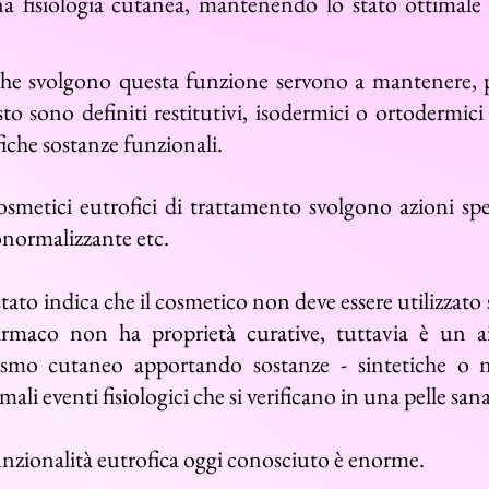
 fisiologia cutanea, mantenendo lo stato ottimale de
 che svolgono questa funzione servono a
mantenere, p
esto sono
definiti restitutivi, isodermici o ortodermici
iche sostanze funzionali.
 cosmetici eutrofici di trattamento svolgono azioni spe
onormalizzante etc.
to indica che il cosmetico non deve essere utilizzato 
maco non ha proprietà curative, tuttavia
è un ai
fismo cutaneo apportando sostanze - sintetiche o n
ali eventi fisiologici che si verificano in una pelle sana
unzionalità eutrofica oggi conosciuto è enorme.