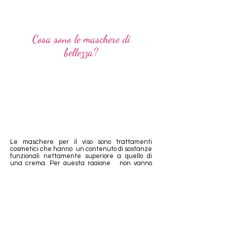
Cosa sono le maschere di
bellezza?
Condizioni di vendita
Ordini
Diventa rivenditore
Le maschere per il viso sono trattamenti
cosmetici che hanno un contenuto di sostanze
funzionali nettamente superiore a quello di
una crema. Per questa ragione non vanno
applicate tutti i giorni ma solo una o due volte a
settimana per breve tempo. Sono
estremamente efficaci e offrono
numerosi
benefici
a seconda delle esigenze specifiche
della pelle:
astringenti o assorbenti per l’oleosità cutanea,
lenitive e disarrossanti per pelli fragili a