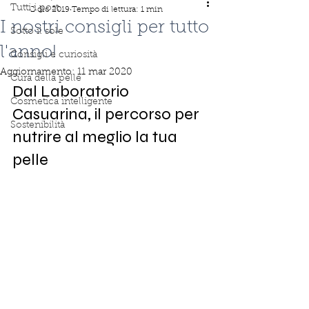
Tutti i post
2 dic 2019
Tempo di lettura: 1 min
I nostri consigli per tutto
Sotto il sole
l'anno!
Consigli e curiosità
Aggiornamento:
11 mar 2020
Cura della pelle
Dal Laboratorio 
Cosmetica intelligente
Casuarina, il percorso per 
Sostenibilità
nutrire al meglio la tua 
pelle