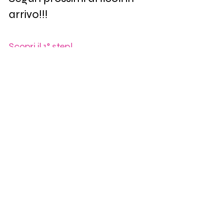
arrivo!!!
Scopri il 1° step!
Scopri il 2° step!
Scopri il 3° step!
Cura della pelle
Mostra tutti
Post recenti